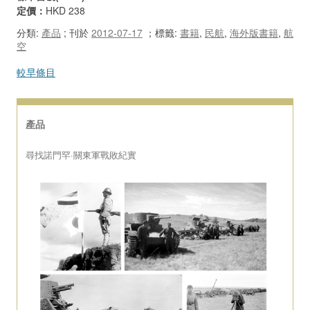
定價：
HKD 238
分類:
產品
; 刊於
2012-07-17
；
標籤:
書籍
,
民航
,
海外版書籍
,
航
空
Post navigation
較早條目
產品
尋找諾門罕·關東軍戰敗紀實