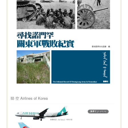
韓·空 Airlines of Korea