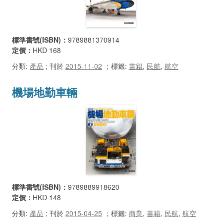
標準書號(ISBN)：
9789881370914
定價：
HKD 168
分類:
產品
; 刊於
2015-11-02
；
標籤:
書籍
,
民航
,
航空
機場地勤車輛
標準書號(ISBN)：
9789889918620
定價：
HKD 148
分類:
產品
; 刊於
2015-04-25
；
標籤:
商業
,
書籍
,
民航
,
航空