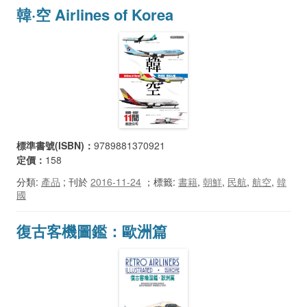
韓·空 Airlines of Korea
標準書號(ISBN)：
9789881370921
定價：
158
分類:
產品
; 刊於
2016-11-24
；
標籤:
書籍
,
朝鮮
,
民航
,
航空
,
韓
國
復古客機圖鑑：歐洲篇