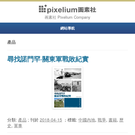
画素社 Pixelium Company
網站導航
Skip to content
產品
尋找諾門罕·關東軍戰敗紀實
分類:
產品
; 刊於
2018-04-15
；
標籤:
中國內地
,
戰爭
,
書籍
,
歷
史
,
軍事