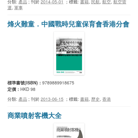
分類:
產品
; 刊於
2014-05-01
；
標籤:
書籍
,
民航
,
航空
,
航空貨
運
,
軍事
烽火難童．中國戰時兒童保育會香港分會
標準書號(ISBN)：
9789889918675
定價：
HKD 98
分類:
產品
; 刊於
2013-06-15
；
標籤:
書籍
,
歷史
,
香港
商業噴射客機大全