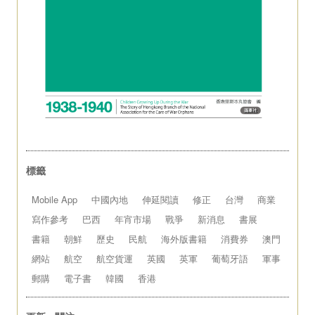
標籤
Mobile App
中國內地
伸延閱讀
修正
台灣
商業
寫作參考
巴西
年宵市場
戰爭
新消息
書展
書籍
朝鮮
歷史
民航
海外版書籍
消費券
澳門
網站
航空
航空貨運
英國
英軍
葡萄牙語
軍事
郵購
電子書
韓國
香港