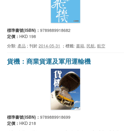
標準書號(ISBN)：
9789889918682
定價：
HKD 198
分類:
產品
; 刊於
2014-05-31
；
標籤:
書籍
,
民航
,
航空
貨機：商業貨運及軍用運輸機
標準書號(ISBN)：
9789889918699
定價：
HKD 218