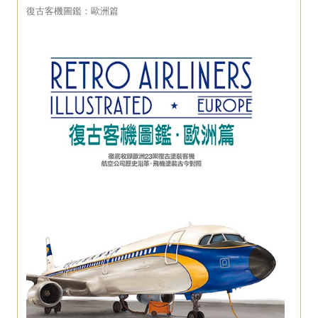
復古客機圖鑑：歐洲篇